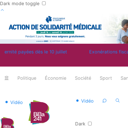
Dark mode toggle
payées dès le 10 juillet
Exonérations fiscales : Ol
Politique
Économie
Société
Sport
San
Vidéo
Vidéo
Dark