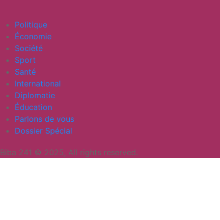
Politique
Économie
Société
Sport
Santé
⁠⁠International
Diplomatie
Éducation
Parlons de vous
Dossier Spécial
Biba 241 © 2025, All rights reserved.