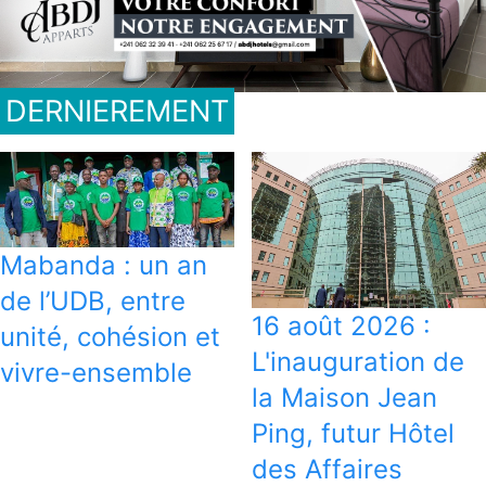
DERNIEREMENT
Mabanda : un an
de l’UDB, entre
16 août 2026 :
unité, cohésion et
L'inauguration de
vivre-ensemble
la Maison Jean
Ping, futur Hôtel
des Affaires