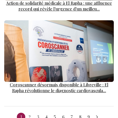
Action de solidarité médicale à El Rapha : une affluence
record qui révèle l’urgence d’un meilleu...
Coroscanner désormais disponible à Libreville : El
Rapha révolutionne le diagnostic cardiovascula...
1
2
3
4
5
6
7
8
9