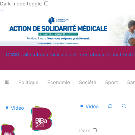
Dark mode toggle
CNSS : allocations familiales et prestations de maternité pay
Politique
Économie
Société
Sport
San
Vidéo
Vidéo
Dark