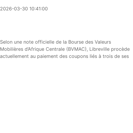
2026-03-30 10:41:00
Selon une note officielle de la Bourse des Valeurs
Mobilières d’Afrique Centrale (BVMAC), Libreville procède
actuellement au paiement des coupons liés à trois de ses
lignes obligataires principales, instruments clés du
financement de son développement et de ses projets
d’infrastructure.
Les versements concernent :
•
EOG 6,25% Net 2021-2026 : dédié au
financement du Plan d’Accélération de la Transformation
(PAT).
•
EOG 6,25% Net 2022-2028 : utilisé pour apurer