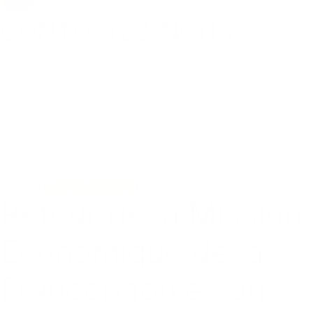
CONTACTEZ-NOUS
Nom
Adresse e-mail
Numéro de téléphone
Message
Fermer
Envoyer le message
Retour de la Mission
Économique de la
Francophonie : un