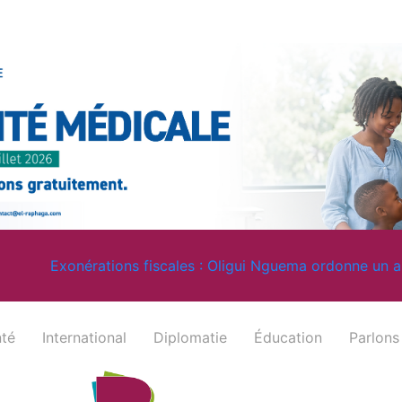
ons fiscales : Oligui Nguema ordonne un audit et serre la vi
té
⁠⁠International
Diplomatie
Éducation
Parlons